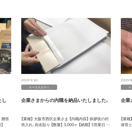
2019.9.10
2019.8
ケーススタディ
ケ
たし
企業さまからの内職を納品いたしました。
企業
 贈答
【業種】 大阪市西区企業さま 【内職内容】 挨拶状の封
【業種
】
筒入れ、宛名貼り 【数量】 3,000ヶ 【納期】 5営業日 …
保管と