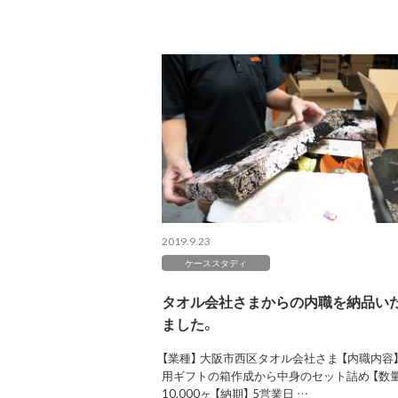
2019.9.23
ケーススタディ
タオル会社さまからの内職を納品い
ました。
【業種】 大阪市西区タオル会社さま 【内職内容】
用ギフトの箱作成から中身のセット詰め 【数量
10,000ヶ 【納期】 5営業日 …