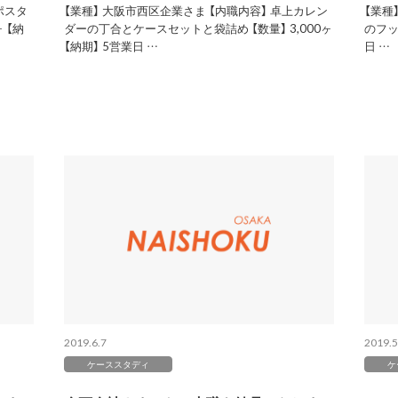
ポスタ
【業種】 大阪市西区企業さま 【内職内容】 卓上カレン
【業種
 【納
ダーの丁合とケースセットと袋詰め 【数量】 3,000ヶ
のフッ
【納期】 5営業日 …
日 …
2019.6.7
2019.5
ケーススタディ
ケ