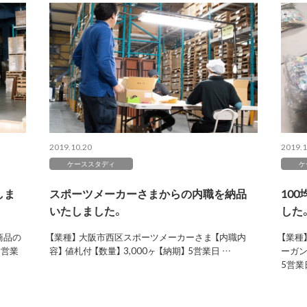
2019.10.20
2019.1
ケーススタディ
ケ
しま
スポーツメーカーさまからの内職を納品
10
いたしました。
した
商品の
【業種】 大阪市西区スポーツメーカーさま 【内職内
【業種
5営業
容】 値札付 【数量】 3,000ヶ 【納期】 5営業日 …
ーガン
5営業