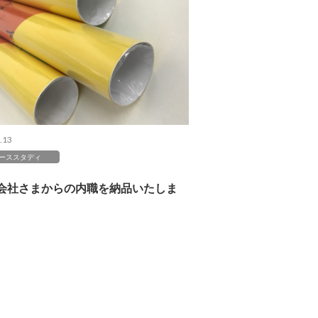
.13
ーススタディ
会社さまからの内職を納品いたしま
。