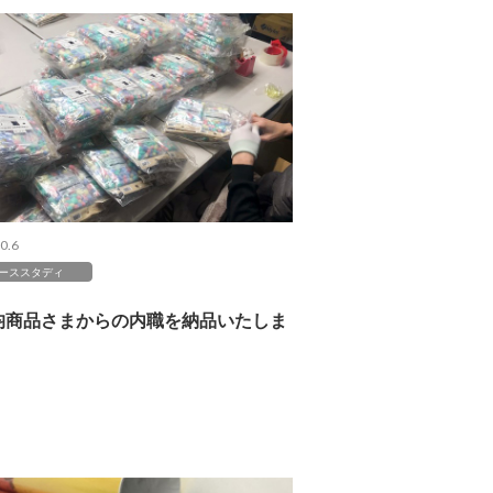
0.6
ーススタディ
0均商品さまからの内職を納品いたしま
。