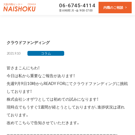
大阪内職センター
06-6745-4114
内職のご相談
受付
時間：月~金 9:00-17:00
クラウドファンディング
2021.9.10
コラム
皆さまこんにちわ！
今日は私から重要なご報告があります！
先週9月9日10時からREADY FORにてクラウドファンディングに挑戦
しております！
株式会社シオザワとしては初めての試みになります！
現時点でもうすぐ1週間が経とうとしておりますが、進捗状況は遅れ
ております。
改めてこちらで告知させていただきます。
—————————————————————————————————-