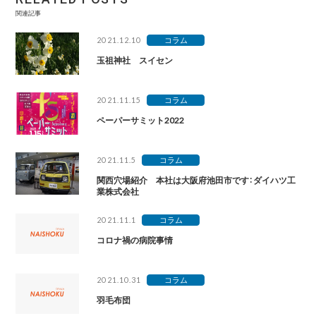
関連記事
2021.12.10
コラム
玉祖神社 スイセン
2021.11.15
コラム
ペーパーサミット2022
2021.11.5
コラム
関西穴場紹介 本社は大阪府池田市です：ダイハツ工
業株式会社
2021.11.1
コラム
コロナ禍の病院事情
2021.10.31
コラム
羽毛布団