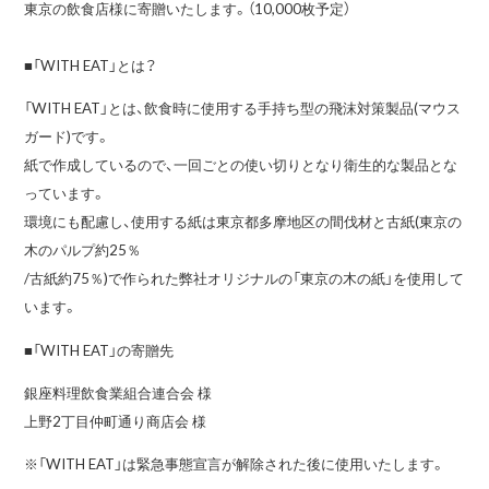
東京の飲食店様に寄贈いたします。（10,000枚予定）
■「WITH EAT」とは？
「WITH EAT」とは、飲食時に使用する手持ち型の飛沫対策製品(マウス
ガード)です。
紙で作成しているので、一回ごとの使い切りとなり衛生的な製品とな
っています。
環境にも配慮し、使用する紙は東京都多摩地区の間伐材と古紙(東京の
木のパルプ約25％
/古紙約75％)で作られた弊社オリジナルの「東京の木の紙」を使用して
います。
■「WITH EAT」の寄贈先
銀座料理飲食業組合連合会 様
上野2丁目仲町通り商店会 様
※「WITH EAT」は緊急事態宣言が解除された後に使用いたします。