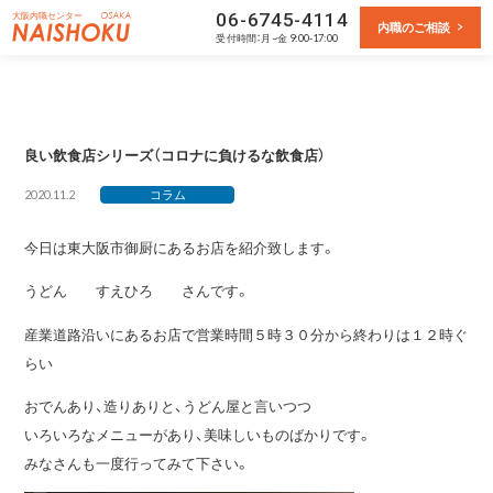
大阪内職センター
06-6745-4114
内職のご相談
受付
時間：月~金 9:00-17:00
良い飲食店シリーズ（コロナに負けるな飲食店）
2020.11.2
コラム
今日は東大阪市御厨にあるお店を紹介致します。
うどん すえひろ さんです。
産業道路沿いにあるお店で営業時間５時３０分から終わりは１２時ぐ
らい
おでんあり、造りありと、うどん屋と言いつつ
いろいろなメニューがあり、美味しいものばかりです。
みなさんも一度行ってみて下さい。