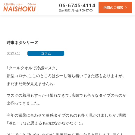
大阪内職センター
06-6745-4114
内職のご相談
受付
時間：月~金 9:00-17:00
時事ネタシリーズ
2020.9.15
コラム
「クールタオルで冷感マスク」
新型コロナ、ここのところは少ーし落ち着いてきた感もありますが、
まだまだ先が見えませんね。
マスクの着用もすっかり慣れてきて、店頭でも色々なタイプのものが
出揃ってきました。
今年の猛暑に合わせて冷感タイプのものも多く見かけましたが、実際
「冷たーい」と思えるものはなかなかなくて。
そこでふと思い付いたのが、数年前から夏になると目にする、濡らし