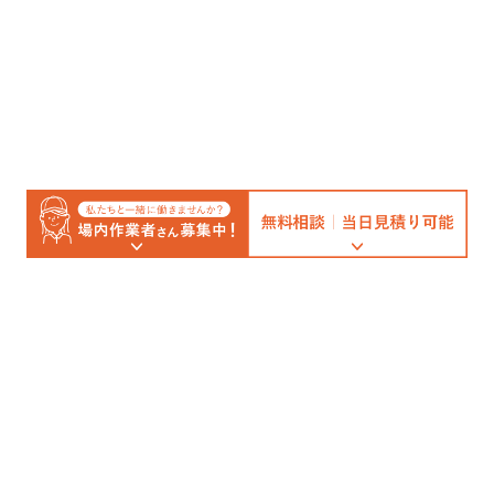
トップ
インフォメーション
コラム
時事ネタシリーズ
時事ネタシリーズ
主な内職仕事
ケーススタディ
私たちの考え
会社概要
御社の事業を支える身近なパートナー
Copyright © 2019 大阪内職センター事業部 All Rights Reserved.