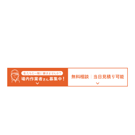
トップ
インフォメーション
コラム
時事ネタシリーズ
時事ネタシリーズ（マスクケー
ス）
主な内職仕事
ケーススタディ
私たちの考え
会社概要
御社の事業を支える身近なパートナー