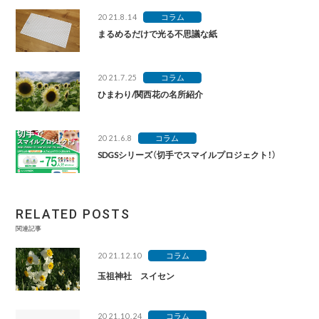
2021.8.14
コラム
まるめるだけで光る不思議な紙
2021.7.25
コラム
ひまわり/関西花の名所紹介
2021.6.8
コラム
SDGSシリーズ（切手でスマイルプロジェクト！）
RELATED POSTS
関連記事
2021.12.10
コラム
玉祖神社 スイセン
2021.10.24
コラム