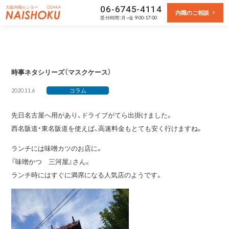
大阪内職センター
06-6745-4114
内職のご相談
受付
時間：月~金 9:00-17:00
時事ネタシリーズ（マスクケース）
2020.11.6
コラム
先日名古屋へ用があり、ドライブがてら出掛けました。
西名阪道・東名阪道を使えば、高速料金もとても安く行けますね。
ランチには味噌カツのお店に。
『味噌かつ 三河屋』さん。
ランチ時にはすぐに満席になる人気店のようです。